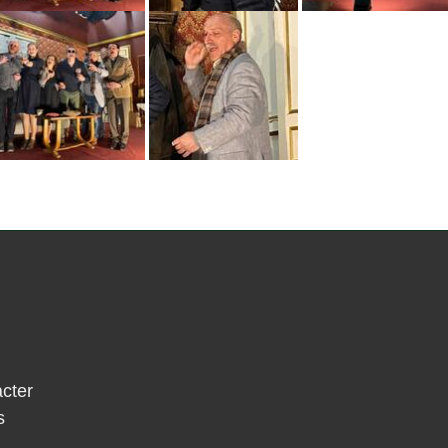
cter
s