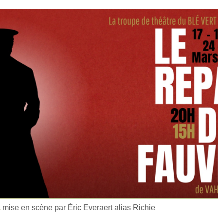
a
mise en scène par Éric Everaert alias Richie